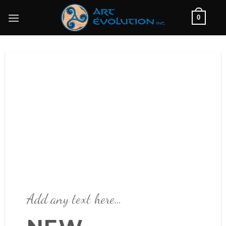
Skip
0
to
content
Add any text here…