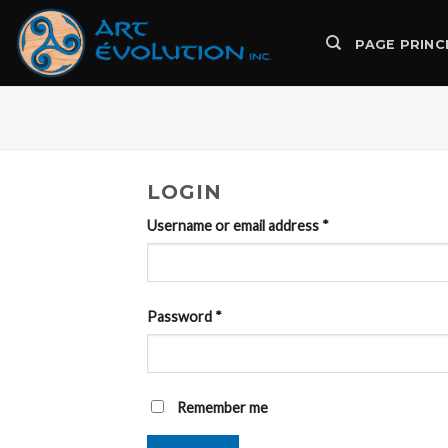
Skip
to
PAGE PRINC
content
LOGIN
Username or email address
*
Password
*
Remember me