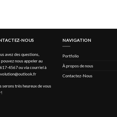
NTACTEZ-NOUS
NAVIGATION
ous avez des questions,
Portfolio
 pouvez nous appeler au
À propos de nous
617-4567 ou via courriel à
evolution@outlook.fr
Contactez-Nous
 serons très heureux de vous
r!