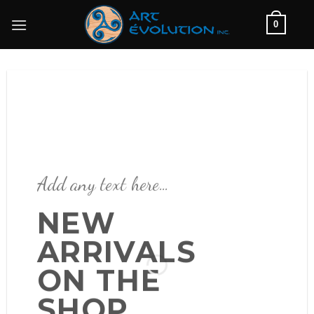
Skip
0
to
content
Add any text here…
Add any text here…
NEW
NEW
ARRIVALS
ARRIVALS ON
ON THE
THE SHOP
SHOP