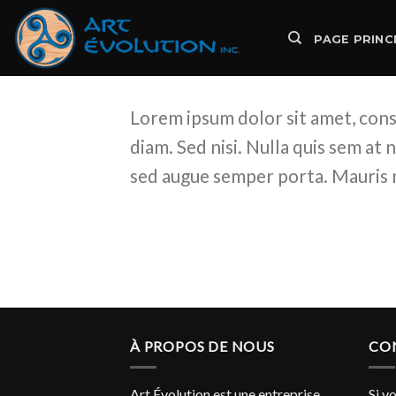
Skip
to
PAGE PRINC
content
Lorem ipsum dolor sit amet, conse
diam. Sed nisi. Nulla quis sem at
sed augue semper porta. Mauris m
À PROPOS DE NOUS
CO
Art Évolution est une entreprise
Si v