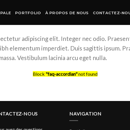
IPALE
PORTFOLIO
À PROPOS DE NOUS
CONTACTEZ-NO
ctetur adipiscing elit. Integer nec odio. Praesen
 nibh elementum imperdiet. Duis sagittis ipsum. Pr
assa. Vestibulum lacinia arcu eget nulla.
Block
"faq-accordian"
not found
NTACTEZ-NOUS
NAVIGATION
ous avez des questions,