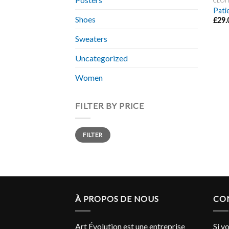
CLOT
Pati
Shoes
£
29.
Sweaters
Uncategorized
Women
FILTER BY PRICE
Min
Max
FILTER
price
price
À PROPOS DE NOUS
CO
Art Évolution est une entreprise
Si v