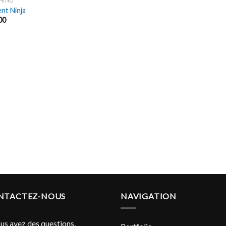
HING
ent Ninja
00
NTACTEZ-NOUS
NAVIGATION
ous avez des questions,