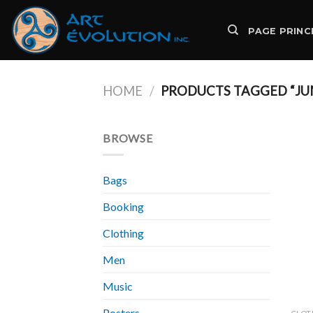
Skip
to
PAGE PRINC
content
HOME
/
PRODUCTS TAGGED “JU
BROWSE
Bags
Booking
Clothing
Men
Music
Posters