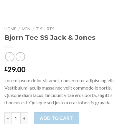
HOME
/
MEN
/
T-SHIRTS
Bjorn Tee SS Jack & Jones
29.00
£
Lorem ipsum dolor sit amet, consectetur adipiscing elit.
Vestibulum iaculis massa nec velit commodo lobortis.
Quisque diam lacus, tincidunt vitae eros porta, sagittis
rhoncus est. Quisque sed justo a erat lobortis gravida.
Bjorn Tee SS Jack & Jones quantity
ADD TO CART