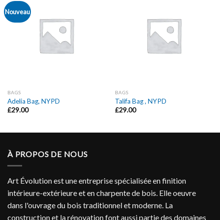
Nouveau
BAGS
BAGS
Adelia Bag, NYPD
Talifa Bag , NYPD
£
29.00
£
29.00
À PROPOS DE NOUS
Art Évolution est une entreprise spécialisée en finition
intérieure-extérieure et en charpente de bois. Elle oeuvre
dans l'ouvrage du bois traditionnel et moderne. La
construction et la rénovation font aussi partie des domaines