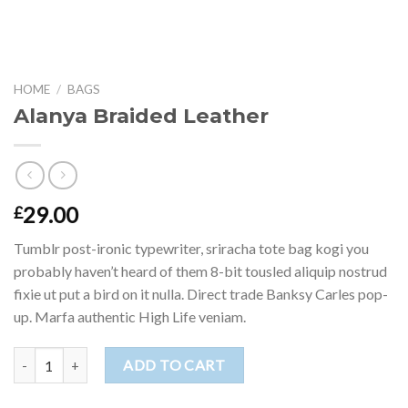
HOME
/
BAGS
Alanya Braided Leather
29.00
£
Tumblr post-ironic typewriter, sriracha tote bag kogi you
probably haven’t heard of them 8-bit tousled aliquip nostrud
fixie ut put a bird on it nulla. Direct trade Banksy Carles pop-
up. Marfa authentic High Life veniam.
Alanya Braided Leather quantity
ADD TO CART